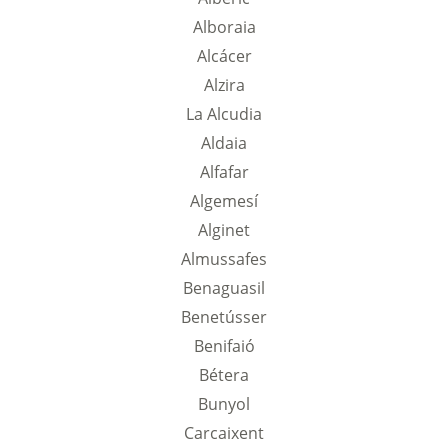
Alboraia
Alcácer
Alzira
La Alcudia
Aldaia
Alfafar
Algemesí
Alginet
Almussafes
Benaguasil
Benetússer
Benifaió
Bétera
Bunyol
Carcaixent