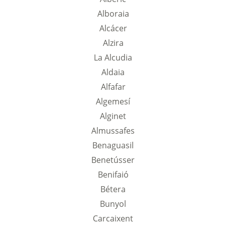
Alboraia
Alcácer
Alzira
La Alcudia
Aldaia
Alfafar
Algemesí
Alginet
Almussafes
Benaguasil
Benetússer
Benifaió
Bétera
Bunyol
Carcaixent